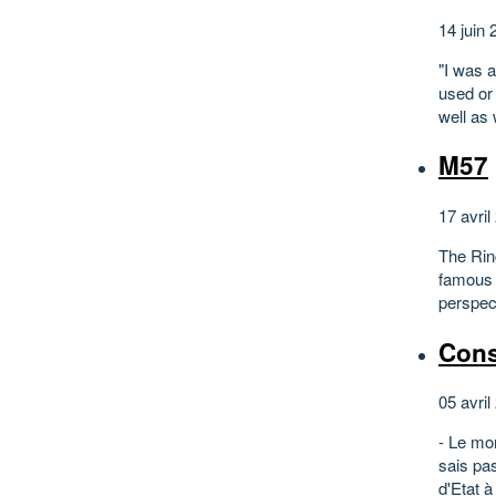
14 juin 
"I was a
used or
well as
M57
17 avril
The Rin
famous 
perspec
Cons
05 avril
- Le mo
sais pa
d'Etat à