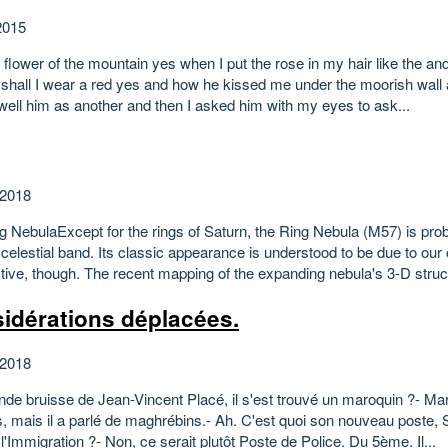
2015
 flower of the mountain yes when I put the rose in my hair like the and
 shall I wear a red yes and how he kissed me under the moorish wall 
 well him as another and then I asked him with my eyes to ask...
 2018
g NebulaExcept for the rings of Saturn, the Ring Nebula (M57) is pro
celestial band. Its classic appearance is understood to be due to our
tive, though. The recent mapping of the expanding nebula's 3-D struct
idérations déplacées.
 2018
nde bruisse de Jean-Vincent Placé, il s'est trouvé un maroquin ?- Mar
s, mais il a parlé de maghrébins.- Ah. C'est quoi son nouveau poste, 
 l'Immigration ?- Non, ce serait plutôt Poste de Police. Du 5ème. Il...