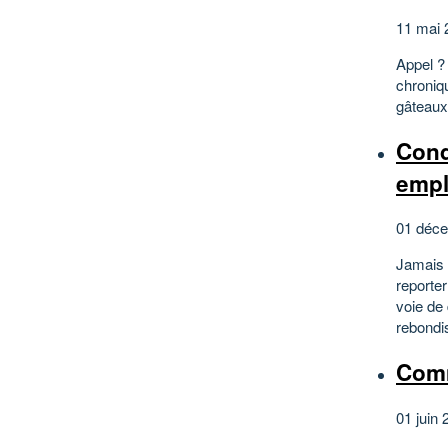
11 mai 
Appel ? 
chroniqu
gâteaux
Cond
empl
01 déce
Jamais 
reporte
voie de
rebondi
Comm
01 juin 