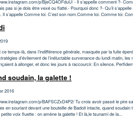
/www.instagram.com/p/BjeCQ4OFduU/ - Il s’appelle comment ?- Com
is pas si je dois être vexé ou flatté.- Pourquoi donc ?- Qu’il s’appel
. Il s’appelle Comme toi. C’est son nom.Comme toi. Comme toi. Co
di
2019
 ce temps-là, dans l’indifférence générale, masquée par la fuite éper
tratégies d’évitement de l’inéluctable survenance du lundi matin, les 
ient à allonger, et donc les jours à raccourcir. En silence. Perfidem
d soudain, la galette !
ier 2016
/www.instagram.com/p/BAFSCZxD4P2/ Tu crois avoir passé le pire s
les en souriant devant une bouteille de Badoit intacte, quand soudain t
petite voix fluette : on amène la galette ! Et là,le tsunami de la...