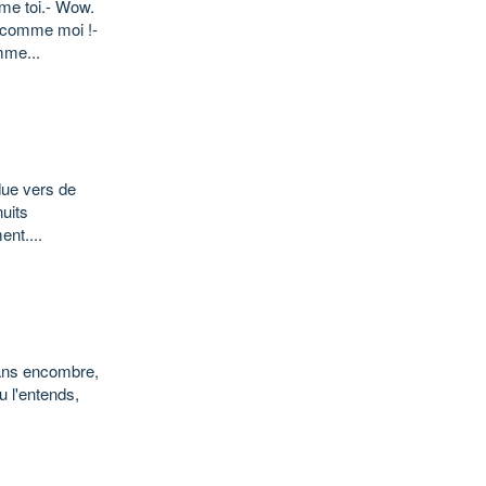
me toi.- Wow.
le comme moi !-
mme...
due vers de
nuits
ent....
ans encombre,
u l'entends,