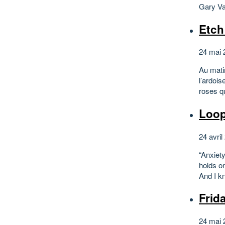
Gary Va
Etch
24 mai 
Au mati
l’ardois
roses qu
Loop
24 avril
“Anxiety
holds on
And I k
Frid
24 mai 