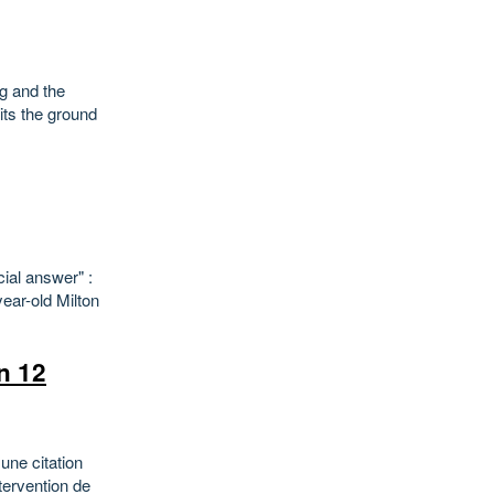
ng and the
its the ground
cial answer" :
ear-old Milton
en 12
une citation
tervention de