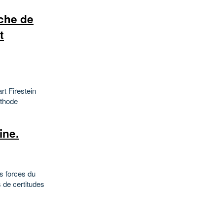
rche de
t
rt Firestein
éthode
ine.
es forces du
is de certitudes