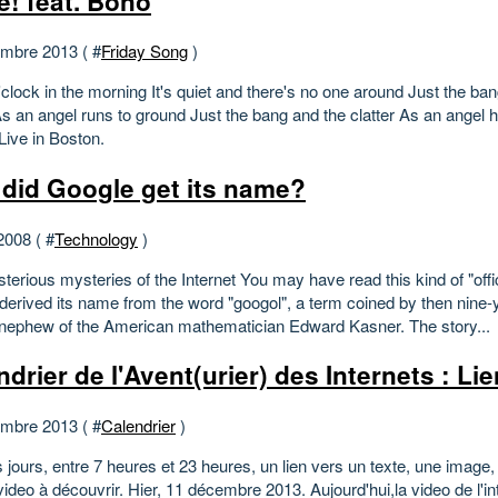
e! feat. Bono
mbre 2013 ( #
Friday Song
)
clock in the morning It's quiet and there's no one around Just the ba
As an angel runs to ground Just the bang and the clatter As an angel h
Live in Boston.
did Google get its name?
2008 ( #
Technology
)
erious mysteries of the Internet You may have read this kind of "offi
derived its name from the word "googol", a term coined by then nine-y
, nephew of the American mathematician Edward Kasner. The story...
ndrier de l'Avent(urier) des Internets : Li
mbre 2013 ( #
Calendrier
)
 jours, entre 7 heures et 23 heures, un lien vers un texte, une image, 
ideo à découvrir. Hier, 11 décembre 2013. Aujourd'hui,la video de l'in