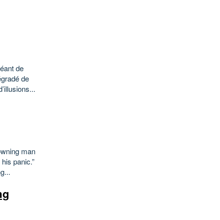
géant de
dégradé de
illusions...
drowning man
his panic.”
g...
ng