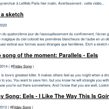
ynerchuk à LeWeb Paris hier matin. Avertissement : cette vidéo...
 a sketch
2020
n du quatorzième jour de l’assouplissement du confinement, l’écran 
e magique du ciel colorait les premières blancheurs de l’aube en un 
asi estival aux formes aussi étranges que familières. Etch a sketch d’
 song of the moment: Parallels - Eels
 2014 ( #
Friday Song
)
 is love’s greatest killer. It makes others feel as you might when a 
 to you. You want to save him, but you know he will strangle you with 
now you're out there somewhere, And I know that you are well, Lookin
ay Song: Eels - I Like The Way This Is Goi
2013 ( #
Friday Song
)