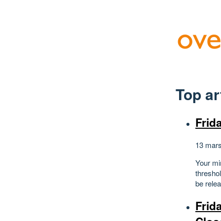
Top ar
Frid
13 mars
Your min
threshol
be rele
Frid