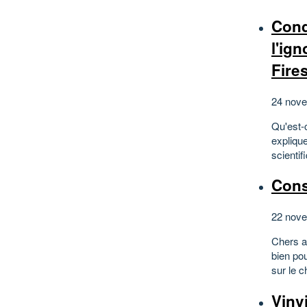
Cond
l'ig
Fires
24 nov
Qu'est-c
explique
scientif
Cons
22 nov
Chers am
bien pou
sur le c
Vinv