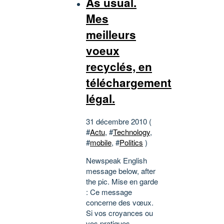
As usual.
Mes
meilleurs
voeux
recyclés, en
téléchargement
légal.
31 décembre 2010 (
#
Actu
, #
Technology
,
#
mobile
, #
Politics
)
Newspeak English
message below, after
the pic. Mise en garde
: Ce message
concerne des vœux.
Si vos croyances ou
vos pratiques