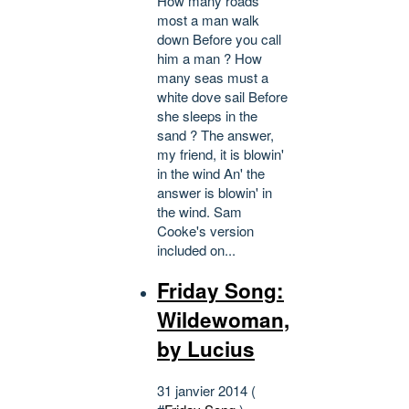
How many roads
most a man walk
down Before you call
him a man ? How
many seas must a
white dove sail Before
she sleeps in the
sand ? The answer,
my friend, it is blowin'
in the wind An' the
answer is blowin' in
the wind. Sam
Cooke's version
included on...
Friday Song:
Wildewoman,
by Lucius
31 janvier 2014 (