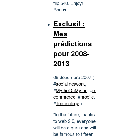
flip 540. Enjoy!
Bonus:
Exclusif :
Mes
prédictions
pour 2008-
2013
06 décembre 2007 (
#
social network
,
#
MytheOuMytho
, #
e-
commerce
, #
mobile
,
#
Technology
)
"In the future, thanks
to web 2.0, everyone
will be a guru and will
be famous to fifteen