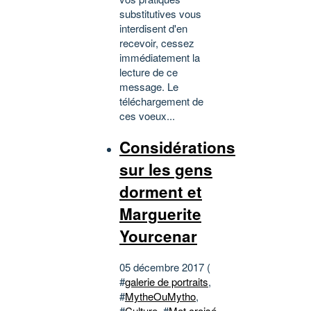
substitutives vous
interdisent d'en
recevoir, cessez
immédiatement la
lecture de ce
message. Le
téléchargement de
ces voeux...
Considérations
sur les gens
dorment et
Marguerite
Yourcenar
05 décembre 2017 (
#
galerie de portraits
,
#
MytheOuMytho
,
#
Culture
, #
Mot croisé