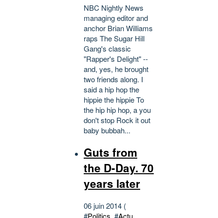
NBC Nightly News
managing editor and
anchor Brian Williams
raps The Sugar Hill
Gang's classic
"Rapper's Delight" --
and, yes, he brought
two friends along. I
said a hip hop the
hippie the hippie To
the hip hip hop, a you
don't stop Rock it out
baby bubbah...
Guts from
the D-Day. 70
years later
06 juin 2014 (
#
Politics
, #
Actu
,