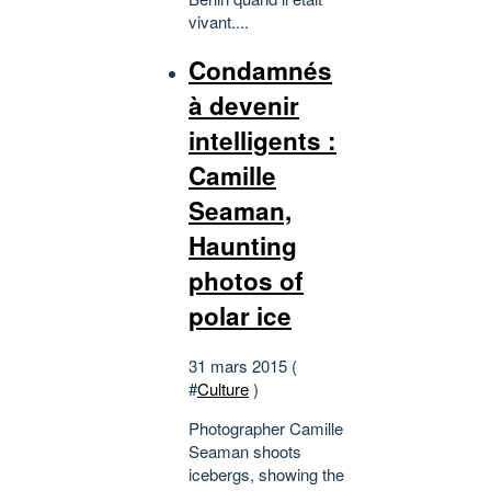
vivant....
Condamnés
à devenir
intelligents :
Camille
Seaman,
Haunting
photos of
polar ice
31 mars 2015 (
#
Culture
)
Photographer Camille
Seaman shoots
icebergs, showing the