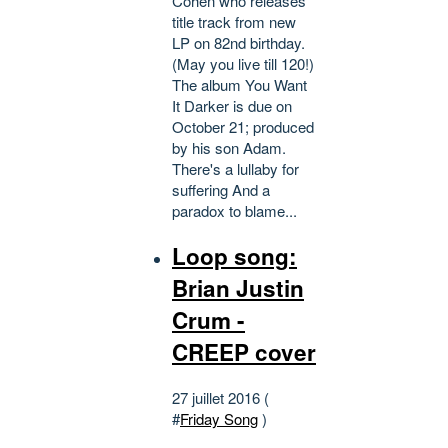
Cohen who releases
title track from new
LP on 82nd birthday.
(May you live till 120!)
The album You Want
It Darker is due on
October 21; produced
by his son Adam.
There's a lullaby for
suffering And a
paradox to blame...
Loop song:
Brian Justin
Crum -
CREEP cover
27 juillet 2016 (
#
Friday Song
)