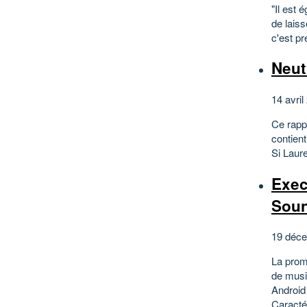
"Il est
de lais
c'est p
Neut
14 avril
Ce rapp
contient
Si Laure
Exec
Sou
19 déce
La prom
de musi
Android
Caractér