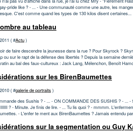
e n'ai pas vu d'affiche dans la rue, je l'ai lu chez Mry - "Fièrement Hala
gay-pride like ? - ... - Une communauté comme une autre, les mangeu
resque. C'est comme quand les types de 130 kilos disent certaines...
ombre au tableau
 2011 ( #
Actu
)
oir de faire descendre la jeunesse dans la rue ? Pour Skyrock ? Sky
ap ou sur le rapt de la défense des libertés ? Depuis la semaine derniè
ratin au bal des faux-cultureux : Jack Lang, Mélenchon, Benoît Hamo
idérations sur les BirenBaumettes
 2010 ( #
galerie de portraits
)
mmande des Sushis ? - ... - ON COMMANDE DES SUSHIS ? - ... -
IIIIIIII ? - Minute. Je finis de lire. - ... Tu lis quoi ? - mmmm. L'enferm
umettes. - L'enfer te ment aux BirenBaumettes ? Jamais entendu parle
idérations sur la segmentation ou Guy 