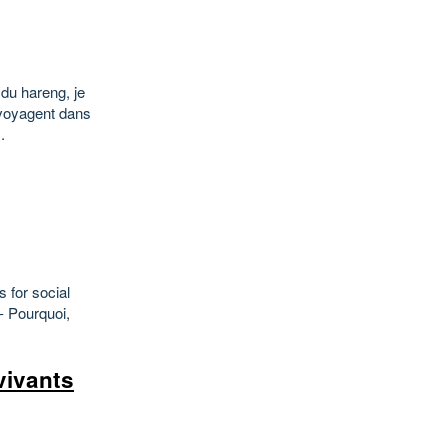
du hareng, je
ui voyagent dans
.
s for social
- Pourquoi,
vivants