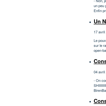
- Non, j
un peu 
Enfin p
Un N
17 avril
Le pouv
sur le r
open-ba
Cons
04 avril
- On co
SHIIIIII
BirenBa
Cons