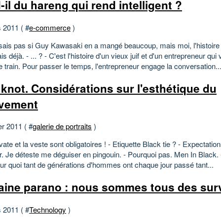
-il du hareng qui rend intelligent ?
 2011 ( #
e-commerce
)
 sais pas si Guy Kawasaki en a mangé beaucoup, mais moi, l'histoire 
is déjà. - ... ? - C'est l'histoire d'un vieux juif et d'un entrepreneur q
train. Pour passer le temps, l'entrepreneur engage la conversation...
knot. Considérations sur l'esthétique du
vement
er 2011 ( #
galerie de portraits
)
vate et la veste sont obligatoires ! - Etiquette Black tie ? - Expectation
r. Je déteste me déguiser en pingouin. - Pourquoi pas. Men In Black. 
ur quoi tant de générations d'hommes ont chaque jour passé tant...
ine parano : nous sommes tous des sur
 2011 ( #
Technology
)