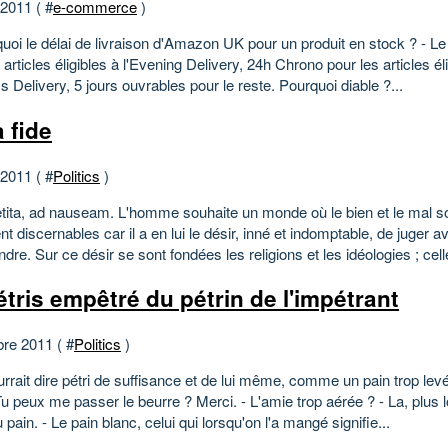
 2011 ( #
e-commerce
)
quoi le délai de livraison d'Amazon UK pour un produit en stock ? - 
 articles éligibles à l'Evening Delivery, 24h Chrono pour les articles él
s Delivery, 5 jours ouvrables pour le reste. Pourquoi diable ?...
 fide
 2011 ( #
Politics
)
etita, ad nauseam. L'homme souhaite un monde où le bien et le mal s
t discernables car il a en lui le désir, inné et indomptable, de juger a
re. Sur ce désir se sont fondées les religions et les idéologies ; celle
étris empêtré du pétrin de l'impétrant
bre 2011 ( #
Politics
)
rrait dire pétri de suffisance et de lui même, comme un pain trop levé
u peux me passer le beurre ? Merci. - L'amie trop aérée ? - La, plus l
 pain. - Le pain blanc, celui qui lorsqu'on l'a mangé signifie...