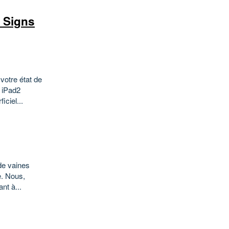
l Signs
votre état de
 iPad2
iciel...
de vaines
e. Nous,
nt à...