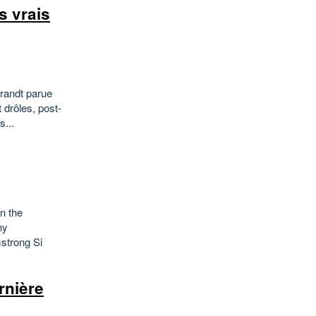
s vrais
Brandt parue
 drôles, post-
...
in the
ny
strong Si
rnière