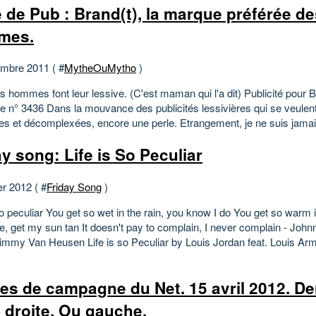
 de Pub : Brand(t), la marque préférée de
mes.
mbre 2011 ( #
MytheOuMytho
)
s hommes font leur lessive. (C'est maman qui l'a dit) Publicité pour 
le n° 3436 Dans la mouvance des publicités lessivières qui se veulent
s et décomplexées, encore une perle. Etrangement, je ne suis jamais
ay song: Life is So Peculiar
er 2012 ( #
Friday Song
)
so peculiar You get so wet in the rain, you know I do You get so warm 
e, get my sun tan It doesn't pay to complain, I never complain - John
immy Van Heusen Life is so Peculiar by Louis Jordan feat. Louis Arm
es de campagne du Net. 15 avril 2012. De
e droite. Ou gauche.