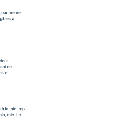
Le jour même
igibles à
oient
vant de
s-ci...
 à la mie trop
oin, mie. Le