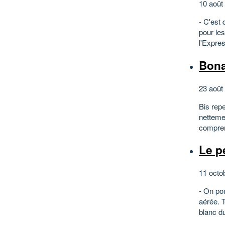
10 août
- C'est 
pour les
l'Expres
Bona
23 août
Bis rep
nettemen
comprend
Le p
11 octo
- On pou
aérée. T
blanc du