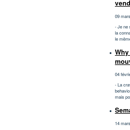
vend
09 mars
- Je ne
la conna
le même 
Why 
mou
04 févri
- La cra
behavio
mais po
Sema
14 mars