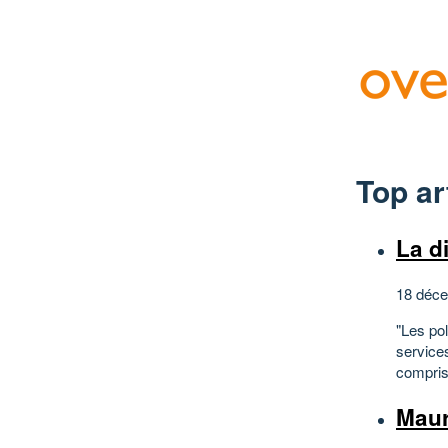
Top ar
La di
18 déce
"Les pol
services
compris 
Maur