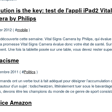
tion is the key: test de l'appli iPad2 Vita
ra by Philips
er 2012 ( #
mobile
)
découverte cette semaine. Vital Signs Camera by Philips, qui évalue 
La promesse Vital Signs Camera évalue donc votre état de santé. Sur
nt. Une fois la tablette posée sur une table, vous devez rester superf
tacisme
embre 2011 ( #
Politics
)
emands ont un verbe tout à fait adéquat pour désigner l’accumulation 
autour d’un sujet : todschwatzen, littéralement tuer sous le bavardag
s, devons être les champions du monde de ce genre de sport consista
dice Amazon