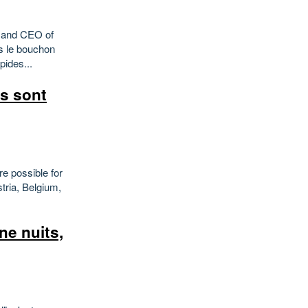
n and CEO of
s le bouchon
pides...
ls sont
e possible for
stria, Belgium,
ne nuits,