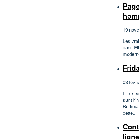
Page
hom
19 nove
Les vrai
dans El
moderne
Frid
03 févri
Life is 
sunshin
Burke/J
cette...
Cont
lign