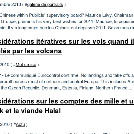
mbre 2010 ( #
galerie de portraits
)
Chinese within Publicis' supervisory board? Maurice Lévy, Chairma
s Groupe, presents his very best wishes for 2011. Maurice, tu pousse
loin. Il y a longtemps que les Chinois ont dépassé 2011. Selon mes ra
idérations itératives sur les vols quand i
lés par les volcans
 2010 ( #
Mot croisé
)
 ? - Le communiqué Eurocontrol confirme. No landings and take offs ar
 aircraft across most of northern and central Europe. This includes Au
, the Czech Republic, Denmark, Estonia, Finland, Northern France,...
idérations sur les comptes des mille et u
k et la viande Halal
 2010 ( #
Actu
)