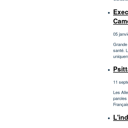
Execu
Came
05 janvi
Grande 
santé. 
uniqueme
Psit
11 sept
Les All
paroles 
Françai
L'in