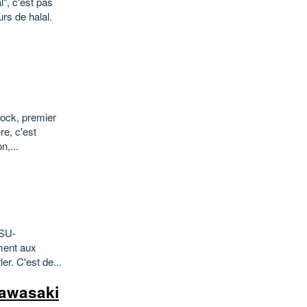
l", c'est pas
rs de halal.
rock, premier
re, c'est
n,...
 SU-
ement aux
r. C'est de...
Kawasaki