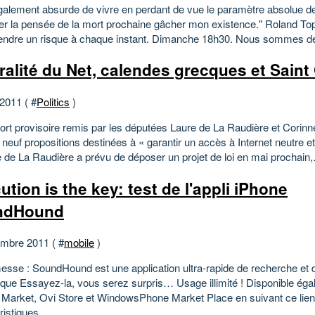
 également absurde de vivre en perdant de vue le paramètre absolue d
ser la pensée de la mort prochaine gâcher mon existence." Roland Top
rendre un risque à chaque instant. Dimanche 18h30. Nous sommes des 
ralité du Net, calendes grecques et Saint 
 2011 ( #
Politics
)
ort provisoire remis par les députées Laure de La Raudière et Corinn
 neuf propositions destinées à « garantir un accès à Internet neutre et
 de La Raudière a prévu de déposer un projet de loi en mai prochain,.
ution is the key: test de l'appli iPhone
ndHound
mbre 2011 ( #
mobile
)
esse : SoundHound est une application ultra-rapide de recherche et
que Essayez-la, vous serez surpris… Usage illimité ! Disponible éga
 Market, Ovi Store et WindowsPhone Market Place en suivant ce lien
istiques...