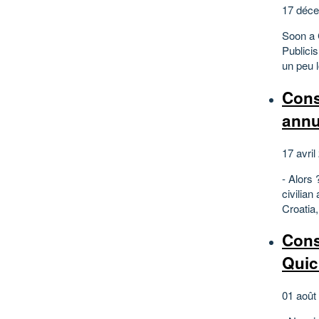
17 déce
Soon a 
Publici
un peu 
Cons
annu
17 avril
- Alors
civilian
Croatia
Cons
Quic
01 août