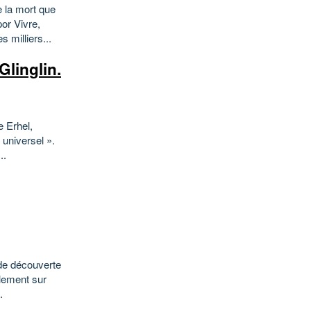
e la mort que
or Vivre,
milliers...
Glinglin.
e Erhel,
 universel ».
..
 de découverte
lement sur
.