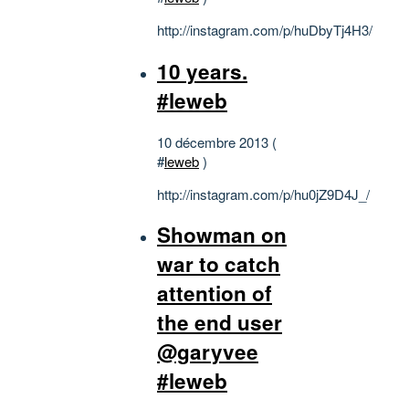
http://instagram.com/p/huDbyTj4H3/
10 years.
#leweb
10 décembre 2013 (
#
leweb
)
http://instagram.com/p/hu0jZ9D4J_/
Showman on
war to catch
attention of
the end user
@garyvee
#leweb