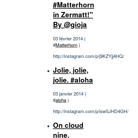
#Matterhorn
in Zermatt!"
By @gioja
03 février 2014 (
#
Matterhorn
)
http://instagram.com/p/j9KZYjj4HQ/
Jolie, jolie,
jolie. #aloha
03 janvier 2014 (
#
aloha
)
http://instagram.com/p/isw5JHD4GH/
On cloud
nine.