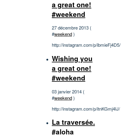
a great one!
#weekend
27 décembre 2013 (
#
weekend
)
http://instagram.com/p/ibmieFj4D5/
Wishing you
a great one!
#weekend
03 janvier 2014 (
#
weekend
)
http://instagram.com/p/itnKGmj4IJ/
La traversée.
#aloha