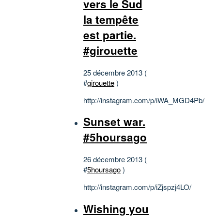
vers le Sud
la tempête
est partie.
#girouette
25 décembre 2013 (
#
girouette
)
http://instagram.com/p/iWA_MGD4Pb/
Sunset war.
#5hoursago
26 décembre 2013 (
#
5hoursago
)
http://instagram.com/p/iZjspzj4LO/
Wishing you