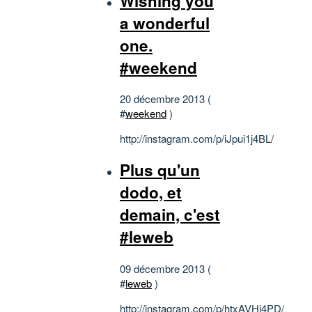
Wishing you
a wonderful
one.
#weekend
20 décembre 2013 (
#
weekend
)
http://instagram.com/p/iJpui1j4BL/
Plus qu'un
dodo, et
demain, c'est
#leweb
09 décembre 2013 (
#
leweb
)
http://instagram.com/p/htxAVHj4PD/