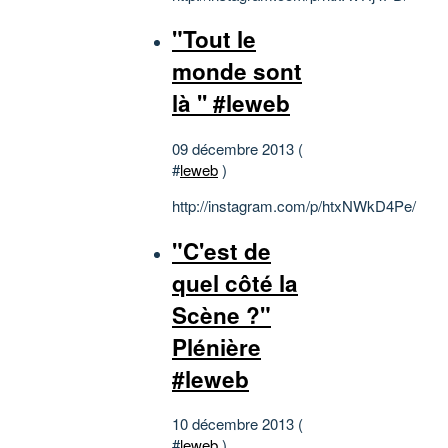
"Tout le
monde sont
là '' #leweb
09 décembre 2013 (
#
leweb
)
http://instagram.com/p/htxNWkD4Pe/
"C'est de
quel côté la
Scène ?"
Plénière
#leweb
10 décembre 2013 (
#
leweb
)