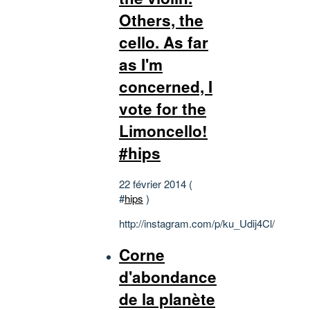
Others, the
cello. As far
as I'm
concerned, I
vote for the
Limoncello!
#hips
22 février 2014 (
#
hips
)
http://instagram.com/p/ku_Udij4Cl/
Corne
d'abondance
de la planète