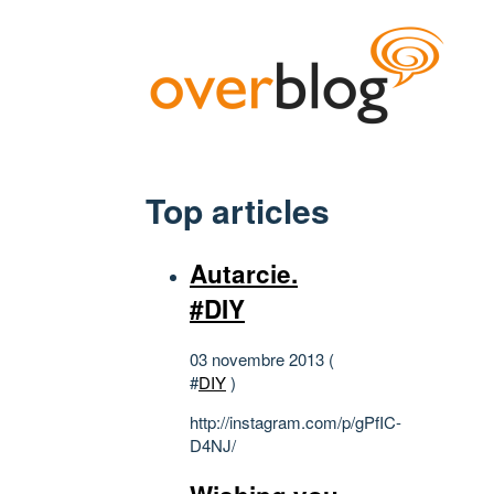
Top articles
Autarcie.
#DIY
03 novembre 2013 (
#
DIY
)
http://instagram.com/p/gPfIC-
D4NJ/