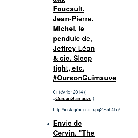
Foucault.
Jean-Pierre,
Michel, le
pendule de,
Jeffrey Léon
& cie. Sleep
tight, etc.
#OursonGuimauve
01 février 2014 (
#
OursonGuimauve
)
http://instagram.com/p/j2lSatj4Ln/
Envie de
Cervin. "The