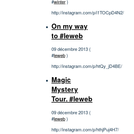
#
winter
)
http://instagram.com/p/i1TOCpD4N2/
On my way
to #leweb
09 décembre 2013 (
#
leweb
)
http://instagram.com/p/htQy_jD4BE/
Magic
Mystery
Tour. #leweb
09 décembre 2013 (
#
leweb
)
http://instagram.com/p/hthjPuj4H7/