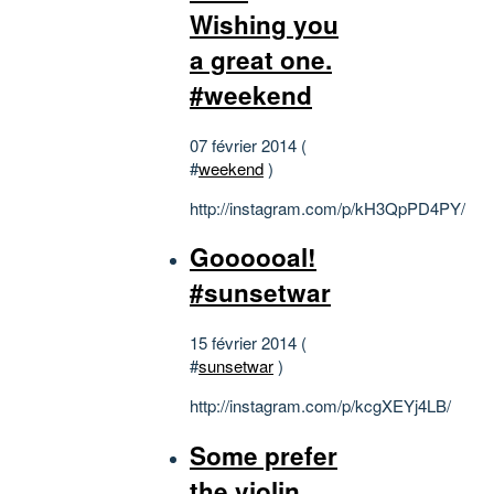
Wishing you
a great one.
#weekend
07 février 2014 (
#
weekend
)
http://instagram.com/p/kH3QpPD4PY/
Goooooal!
#sunsetwar
15 février 2014 (
#
sunsetwar
)
http://instagram.com/p/kcgXEYj4LB/
Some prefer
the violin.