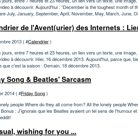
 jours, entre 7 heures et 23 heures, un lien vers un texte, une image, 
ideo à découvrir. Aujourd'hui : “December is the toughest month of th
are July, January, September, April, November, May, March, June, Oc
ndrier de l'Avent(urier) des Internets : Li
mbre 2013 ( #
Calendrier
)
 jours, entre 7 heures et 23 heures, un lien vers un texte, une image, 
video à découvrir. Hier, 16 décembre 2013. Aujourd'hui, parce que, b
e que c'est la saison : Demain, 18 décembre 2013.
ay Song & Beatles' Sarcasm
er 2014 ( #
Friday Song
)
lonely people Where do they all come from? All the lonely people Wher
Bonus : J'ignorais que les Beatles avaient un tel sens de l'humour et 
eddit!
ual, wishing for you ...