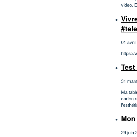
video. E
Vivr
#tel
01 avril
https:/
Test
31 mars
Ma table
carton r
l'esthét
Mon 
29 juin 