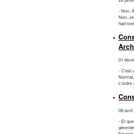
- Non, i
Non. Je 
had som
Cons
Arc
01 févri
- C'est 
Normal, 
L'ordre 
Cons
08 avril
- Et que
géomètr
Foursqu