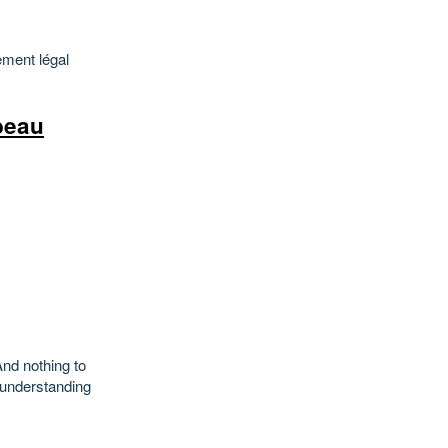
ement légal
beau
And nothing to
sunderstanding