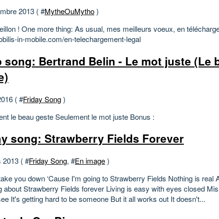
mbre 2013 ( #
MytheOuMytho
)
eillon ! One more thing: As usual, mes meilleurs voeux, en télécharg
mobilis-in-mobile.com/en-telechargement-legal
 song: Bertrand Belin - Le mot juste (Le 
e)
2016 ( #
Friday Song
)
nt le beau geste Seulement le mot juste Bonus :
ay song: Strawberry Fields Forever
 2013 ( #
Friday Song
, #
En image
)
take you down ‘Cause I'm going to Strawberry Fields Nothing is real 
g about Strawberry Fields forever Living is easy with eyes closed Mi
see It's getting hard to be someone But it all works out It doesn't...