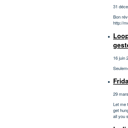
31 déce
Bon rév
http://
Loop
gest
16 juin 
Seuleme
Frid
29 mars
Let me 
get hun
all you 