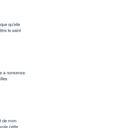
ique qu'elle
tre le saint
's a nonsense.
illes
st de mon
voie cette