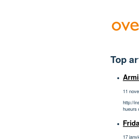
Top ar
Armi
11 nove
http://
hueurs 
Frid
17 janvi