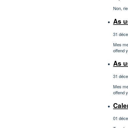
Non, rie
As us
31 déc
Mes mei
offend 
As us
31 déc
Mes mei
offend 
Calen
01 déce