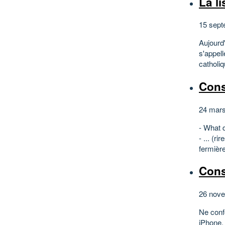
La l
15 sept
Aujourd'
s'appel
catholiq
Cons
24 mars
- What 
- ... (r
fermière
Cons
26 nove
Ne conf
iPhone, 