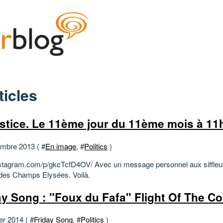
ticles
stice. Le 11ème jour du 11ème mois à 11
mbre 2013 ( #
En image
, #
Politics
)
instagram.com/p/gkcTcfD4OV/ Avec un message personnel aux siffleur
des Champs Elysées. Voilà.
ay Song : "Foux du Fafa" Flight Of The C
er 2014 ( #
Friday Song
, #
Politics
)