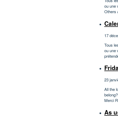
Tous les
ou une v
Others 
Cale
17 déce
Tous les
ou une 
prétend
Frid
23 janvi
All the 
belong? 
Merci R
As us