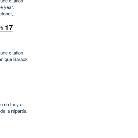
une citation
e year.
tober,...
en 17
une citation
ien que Barack
e do they all
de la répartie.