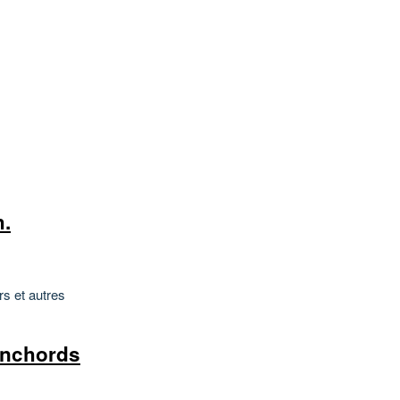
h.
s et autres
onchords