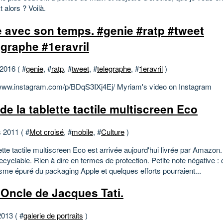
t alors ? Voilà.
e avec son temps. #genie #ratp #tweet
egraphe #1eravril
 2016 ( #
genie
, #
ratp
, #
tweet
, #
telegraphe
, #
1eravril
)
/www.instagram.com/p/BDqS3IXj4Ej/ Myriam's video on Instagram
 de la tablette tactile multiscreen Eco
 2011 ( #
Mot croisé
, #
mobile
, #
Culture
)
tte tactile multiscreen Eco est arrivée aujourd'hui livrée par Amazon
ecyclable. Rien à dire en termes de protection. Petite note négative : 
isme épuré du packaging Apple et quelques efforts pourraient...
Oncle de Jacques Tati.
2013 ( #
galerie de portraits
)