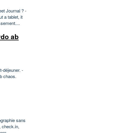
eet Journal ? -
a tablet, it
sement....
rdo ab
t-déjeuner. -
ab chaos.
éographie sans
 check.in,
re,...