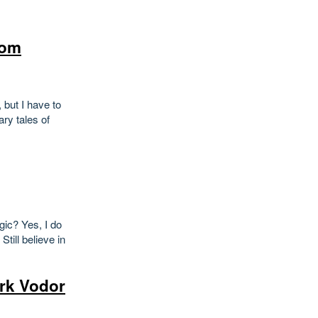
rom
 but I have to
ry tales of
gic? Yes, I do
till believe in
ark Vodor