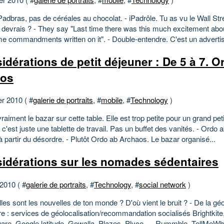
Padbras, pas de céréales au chocolat. - iPadrôle. Tu as vu le Wall Str
devrais ? - They say "Last time there was this much excitement about 
e commandments written on it". - Double-entendre. C'est un advertis
idérations de petit déjeuner : De 5 à 7. O
hos
er 2010 ( #
galerie de portraits
, #
mobile
, #
Technology
)
vraiment le bazar sur cette table. Elle est trop petite pour un grand peti
c'est juste une tablette de travail. Pas un buffet des vanités. - Ordo 
à partir du désordre. - Plutôt Ordo ab Archaos. Le bazar organisé...
idérations sur les nomades sédentaires
 2010 ( #
galerie de portraits
, #
Technology
, #
social network
)
lles sont les nouvelles de ton monde ? D'où vient le bruit ? - De la g
e : services de géolocalisation/recommandation socialisés Brightkite,
are, Google latitude, Gowalla, Plazes, Plyce, ... Rummble, TellMeWhe