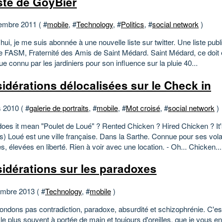
iste de GoyBier
embre 2011 ( #
mobile
, #
Technology
, #
Politics
, #
social network
)
hui, je me suis abonnée à une nouvelle liste sur twitter. Une liste publ
le FASM, Fraternité des Amis de Saint Médard. Saint Médard, ce doit ê
ue connu par les jardiniers pour son influence sur la pluie 40...
idérations délocalisées sur le Check in
 2010 ( #
galerie de portraits
, #
mobile
, #
Mot croisé
, #
social network
)
does it mean "Poulet de Loué" ? Rented Chicken ? Hired Chicken ? It
ires) Loué est une ville française. Dans la Sarthe. Connue pour ses vola
s, élevées en liberté. Rien à voir avec une location. - Oh... Chicken...
idérations sur les paradoxes
mbre 2013 ( #
Technology
, #
mobile
)
ondons pas contradiction, paradoxe, absurdité et schizophrénie. C'e
le plus souvent à portée de main et toujours d'oreilles, que je vous en