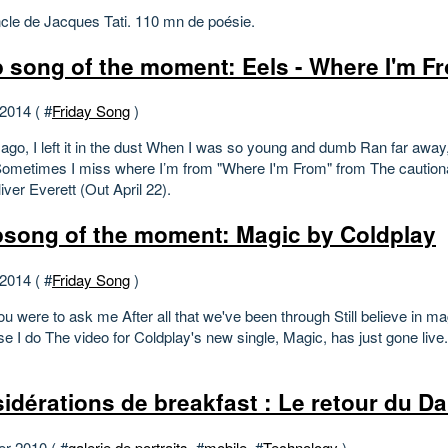
le de Jacques Tati. 110 mn de poésie.
 song of the moment: Eels - Where I'm F
 2014 ( #
Friday Song
)
ago, I left it in the dust When I was so young and dumb Ran far away,
Sometimes I miss where I’m from "Where I'm From" from The cautiona
ver Everett (Out April 22).
song of the moment: Magic by Coldplay
 2014 ( #
Friday Song
)
ou were to ask me After all that we've been through Still believe in ma
e I do The video for Coldplay's new single, Magic, has just gone live. S
idérations de breakfast : Le retour du D
er 2010 ( #
galerie de portraits
, #
mobile
, #
Technology
)