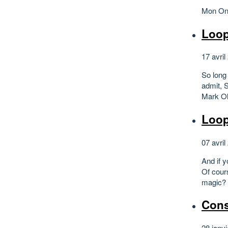
Mon Onc
Loop
17 avril
So long 
admit, 
Mark Oli
Loop
07 avril
And if y
Of cours
magic?
Cons
28 janvi