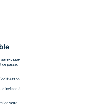
ble
qui explique
ot de passe,
opriétaire du
ous invitons à
ci de votre