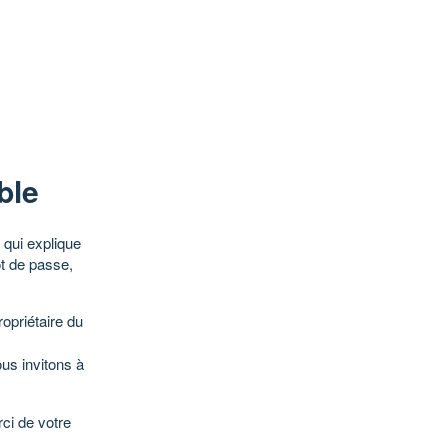
ble
qui explique
ot de passe,
opriétaire du
ous invitons à
ci de votre