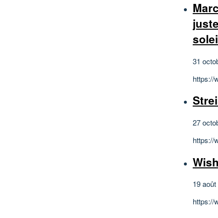
Marc
just
sole
31 octo
https:
Stre
27 octo
https:/
Wish
19 août
https:/