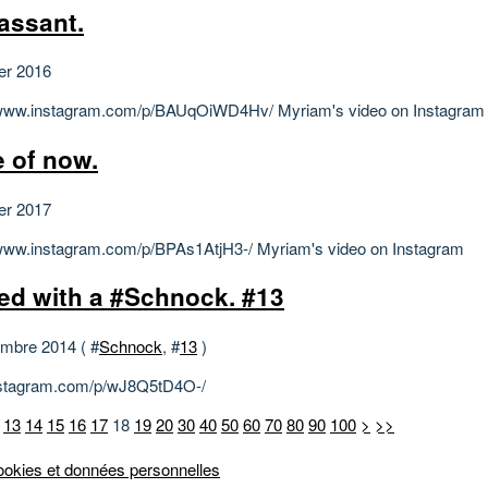
assant.
ier 2016
/www.instagram.com/p/BAUqOiWD4Hv/ Myriam's video on Instagram
e of now.
ier 2017
/www.instagram.com/p/BPAs1AtjH3-/ Myriam's video on Instagram
d with a #Schnock. #13
mbre 2014 ( #
Schnock
, #
13
)
instagram.com/p/wJ8Q5tD4O-/
13
14
15
16
17
18
19
20
30
40
50
60
70
80
90
100
>
>>
okies et données personnelles