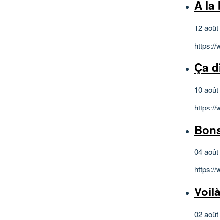
A la
12 août
https:/
Ça d
10 août
https:/
Bons
04 août
https:/
Voilà
02 août