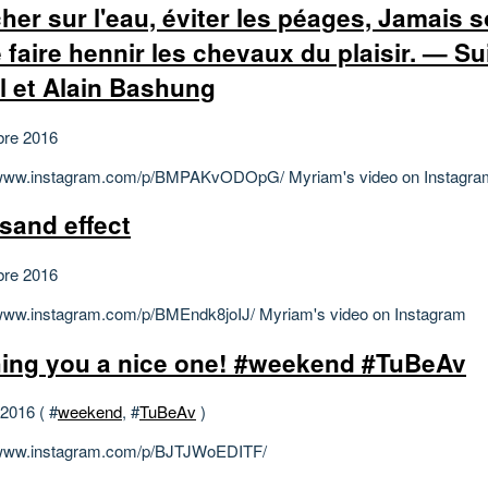
her sur l'eau, éviter les péages, Jamais so
e faire hennir les chevaux du plaisir. — Su
il et Alain Bashung
bre 2016
//www.instagram.com/p/BMPAKvODOpG/ Myriam's video on Instagra
isand effect
bre 2016
/www.instagram.com/p/BMEndk8joIJ/ Myriam's video on Instagram
ing you a nice one! #weekend #TuBeAv
 2016 ( #
weekend
, #
TuBeAv
)
/www.instagram.com/p/BJTJWoEDITF/