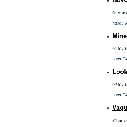
01 mar
https:/
Mine
01 févri
https:/
Look
02 févri
https:/
Vagu
24 janv