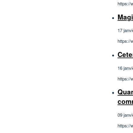
https:/
Magi
17 janv
https:/
Cete
16 janv
https:/
Quan
comm
09 janv
https:/