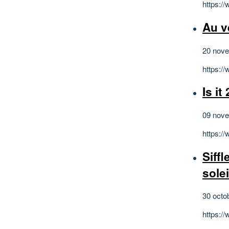
https:/
Au v
20 nov
https:/
Is it
09 nov
https:/
Siff
sole
30 octo
https:/