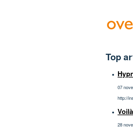
Top ar
Hyp
07 nov
http://
Voil
28 nov