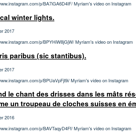
/www.instagram.com/p/BA7iGA6D4IF/ Myriam's video on Instagram
cal winter lights.
ier 2017
/www.instagram.com/p/BPYHiW8jGjW/ Myriam's video on Instagram
ris paribus (sic stantibus).
ier 2017
/www.instagram.com/p/BPUaVpFjl9i/ Myriam's video on Instagram
d le chant des drisses dans les mâts ré
e un troupeau de cloches suisses en ém
ier 2016
/www.instagram.com/p/BAVTaqyD4Ff/ Myriam's video on Instagram