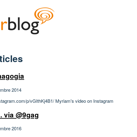
ticles
nagogia
embre 2014
instagram.com/p/vGIthKj4B1/ Myriam's video on Instagram
à. via @9gag
embre 2016