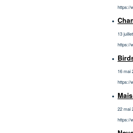
https:/
Cham
13 juill
https:/
Birds
16 mai 
https:/
Mais
22 mai 
https:/
Novo