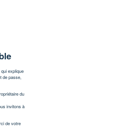
ble
qui explique
ot de passe,
opriétaire du
ous invitons à
ci de votre