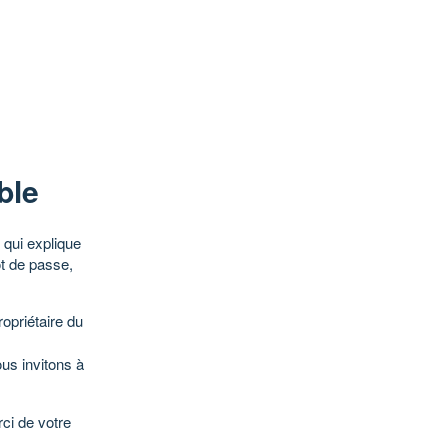
ble
qui explique
ot de passe,
opriétaire du
ous invitons à
ci de votre