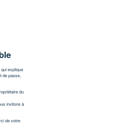
ble
qui explique
ot de passe,
opriétaire du
ous invitons à
ci de votre