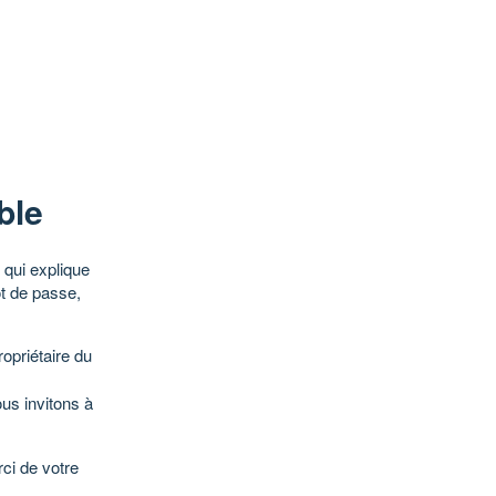
ble
qui explique
ot de passe,
opriétaire du
ous invitons à
ci de votre