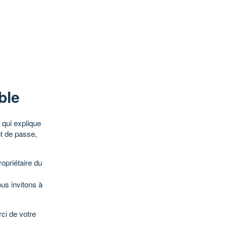
ble
qui explique
ot de passe,
opriétaire du
ous invitons à
ci de votre